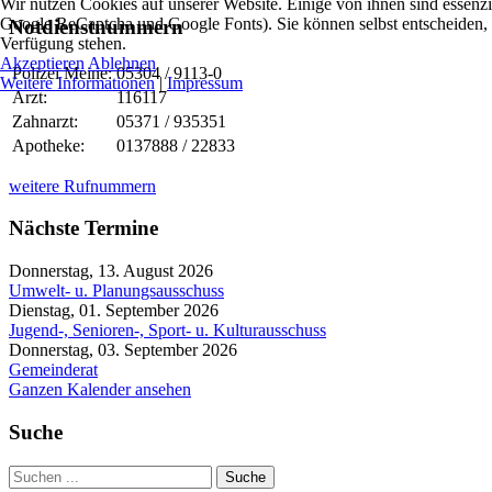
Wir nutzen Cookies auf unserer Website. Einige von ihnen sind essenzi
Google ReCaptcha und Google Fonts). Sie können selbst entscheiden, o
Notdienstnummern
Verfügung stehen.
Akzeptieren
Ablehnen
Polizei Meine:
05304 / 9113-0
Weitere Informationen
|
Impressum
Arzt:
116117
Zahnarzt:
05371 / 935351
Apotheke:
0137888 / 22833
weitere Rufnummern
Nächste Termine
Donnerstag, 13. August 2026
Umwelt- u. Planungsausschuss
Dienstag, 01. September 2026
Jugend-, Senioren-, Sport- u. Kulturausschuss
Donnerstag, 03. September 2026
Gemeinderat
Ganzen Kalender ansehen
Suche
Suche