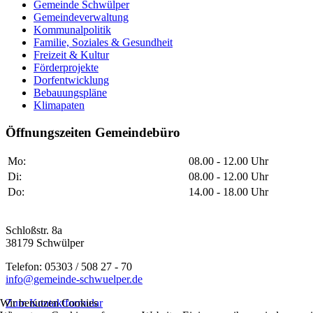
Gemeinde Schwülper
Gemeindeverwaltung
Kommunalpolitik
Familie, Soziales & Gesundheit
Freizeit & Kultur
Förderprojekte
Dorfentwicklung
Bebauungspläne
Klimapaten
Öffnungszeiten Gemeindebüro
Mo:
08.00 - 12.00 Uhr
Di:
08.00 - 12.00 Uhr
Do:
14.00 - 18.00 Uhr
Schloßstr. 8a
38179 Schwülper
Telefon: 05303 / 508 27 - 70
info@gemeinde-schwuelper.de
Wir benutzen Cookies
Zum Kontaktformular