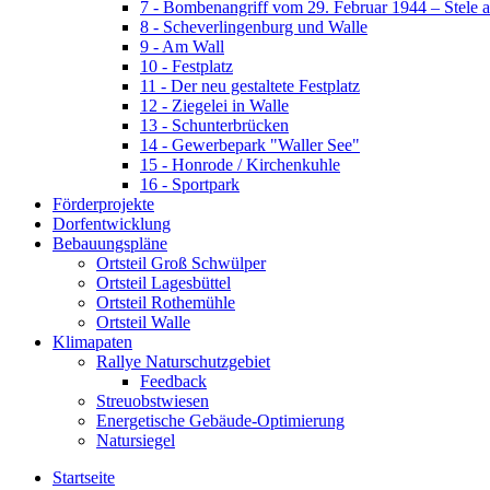
7 - Bombenangriff vom 29. Februar 1944 – Stele 
8 - Scheverlingenburg und Walle
9 - Am Wall
10 - Festplatz
11 - Der neu gestaltete Festplatz
12 - Ziegelei in Walle
13 - Schunterbrücken
14 - Gewerbepark "Waller See"
15 - Honrode / Kirchenkuhle
16 - Sportpark
Förderprojekte
Dorfentwicklung
Bebauungspläne
Ortsteil Groß Schwülper
Ortsteil Lagesbüttel
Ortsteil Rothemühle
Ortsteil Walle
Klimapaten
Rallye Naturschutzgebiet
Feedback
Streuobstwiesen
Energetische Gebäude-Optimierung
Natursiegel
Startseite