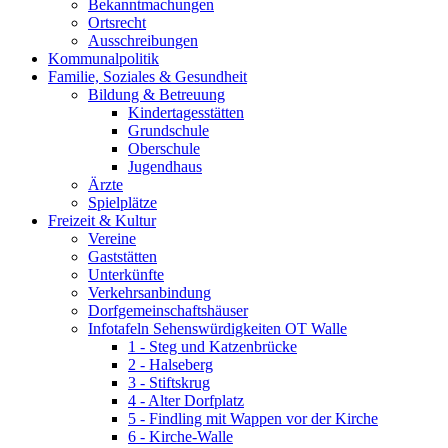
Bekanntmachungen
Ortsrecht
Ausschreibungen
Kommunalpolitik
Familie, Soziales & Gesundheit
Bildung & Betreuung
Kindertagesstätten
Grundschule
Oberschule
Jugendhaus
Ärzte
Spielplätze
Freizeit & Kultur
Vereine
Gaststätten
Unterkünfte
Verkehrsanbindung
Dorfgemeinschaftshäuser
Infotafeln Sehenswürdigkeiten OT Walle
1 - Steg und Katzenbrücke
2 - Halseberg
3 - Stiftskrug
4 - Alter Dorfplatz
5 - Findling mit Wappen vor der Kirche
6 - Kirche-Walle