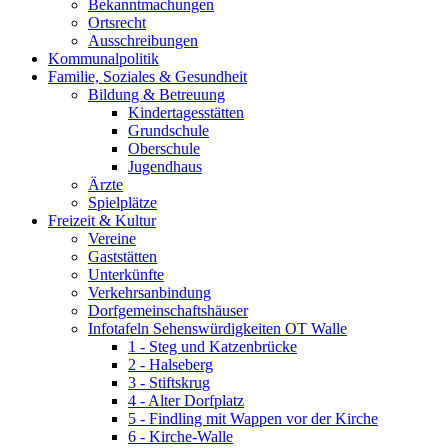
Bekanntmachungen
Ortsrecht
Ausschreibungen
Kommunalpolitik
Familie, Soziales & Gesundheit
Bildung & Betreuung
Kindertagesstätten
Grundschule
Oberschule
Jugendhaus
Ärzte
Spielplätze
Freizeit & Kultur
Vereine
Gaststätten
Unterkünfte
Verkehrsanbindung
Dorfgemeinschaftshäuser
Infotafeln Sehenswürdigkeiten OT Walle
1 - Steg und Katzenbrücke
2 - Halseberg
3 - Stiftskrug
4 - Alter Dorfplatz
5 - Findling mit Wappen vor der Kirche
6 - Kirche-Walle