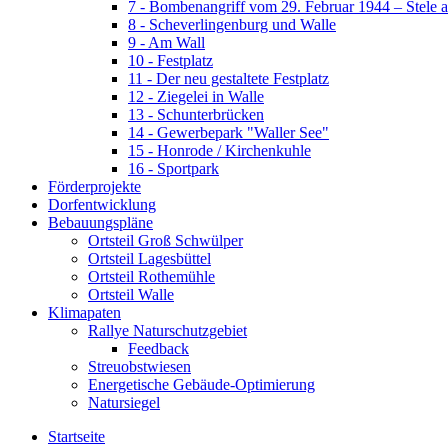
7 - Bombenangriff vom 29. Februar 1944 – Stele 
8 - Scheverlingenburg und Walle
9 - Am Wall
10 - Festplatz
11 - Der neu gestaltete Festplatz
12 - Ziegelei in Walle
13 - Schunterbrücken
14 - Gewerbepark "Waller See"
15 - Honrode / Kirchenkuhle
16 - Sportpark
Förderprojekte
Dorfentwicklung
Bebauungspläne
Ortsteil Groß Schwülper
Ortsteil Lagesbüttel
Ortsteil Rothemühle
Ortsteil Walle
Klimapaten
Rallye Naturschutzgebiet
Feedback
Streuobstwiesen
Energetische Gebäude-Optimierung
Natursiegel
Startseite