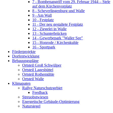
7 - Bombenangriff vom 29. Februar 1944 – Stele
auf dem Kirchenvorplatz
8 - Scheverlingenburg und Walle
9 - Am Wall
10 - Festplatz
11 - Der neu gestaltete Festplatz
12 - Ziegelei in Walle
13 - Schunterbrücken
14 - Gewerbepark "Waller See"
15 - Honrode / Kirchenkuhle
16 - Sportpark
Förderprojekte
Dorfentwicklung
Bebauungspläne
Ortsteil Groß Schwülper
Ortsteil Lagesbüttel
Ortsteil Rothemühle
Ortsteil Walle
Klimapaten
Rallye Naturschutzgebiet
Feedback
Streuobstwiesen
Energetische Gebäude-Optimierung
Natursiegel