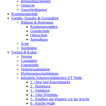
Bekanntmachungen
Ortsrecht
Ausschreibungen
Kommunalpolitik
Familie, Soziales & Gesundheit
Bildung & Betreuung
Kindertagesstätten
Grundschule
Oberschule
Jugendhaus
Ärzte
Spielplätze
Freizeit & Kultur
Vereine
Gaststätten
Unterkünfte
Verkehrsanbindung
Dorfgemeinschaftshäuser
Infotafeln Sehenswürdigkeiten OT Walle
1 - Steg und Katzenbrücke
2 - Halseberg
3 - Stiftskrug
4 - Alter Dorfplatz
5 - Findling mit Wappen vor der Kirche
6 - Kirche-Walle