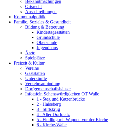
Bekanntmachungen
Ortsrecht
Ausschreibungen
Kommunalpolitik
Familie, Soziales & Gesundheit
Bildung & Betreuung
Kindertagesstätten
Grundschule
Oberschule
Jugendhaus
Ärzte
Spielplätze
Freizeit & Kultur
Vereine
Gaststätten
Unterkünfte
Verkehrsanbindung
Dorfgemeinschaftshäuser
Infotafeln Sehenswürdigkeiten OT Walle
1 - Steg und Katzenbrücke
2 - Halseberg
3 - Stiftskrug
4 - Alter Dorfplatz
5 - Findling mit Wappen vor der Kirche
6 - Kirche-Walle