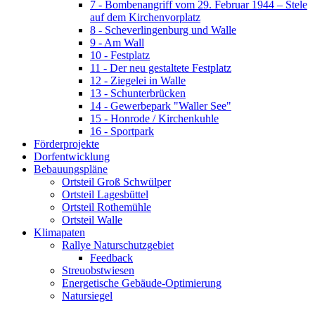
7 - Bombenangriff vom 29. Februar 1944 – Stele
auf dem Kirchenvorplatz
8 - Scheverlingenburg und Walle
9 - Am Wall
10 - Festplatz
11 - Der neu gestaltete Festplatz
12 - Ziegelei in Walle
13 - Schunterbrücken
14 - Gewerbepark "Waller See"
15 - Honrode / Kirchenkuhle
16 - Sportpark
Förderprojekte
Dorfentwicklung
Bebauungspläne
Ortsteil Groß Schwülper
Ortsteil Lagesbüttel
Ortsteil Rothemühle
Ortsteil Walle
Klimapaten
Rallye Naturschutzgebiet
Feedback
Streuobstwiesen
Energetische Gebäude-Optimierung
Natursiegel