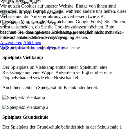
Wir benutzen Cookies
zum Bespielen bereit.
Wir nutzen Cookies auf unserer Website. Einige von ihnen sind
essenziell für den Betrieb der Seite, während andere uns helfen, diese
Website und die Nutzererfahrung zu verbessern (wie z.B.
OpenStreetMap, Google ReCaptcha und Google Fonts). Sie können
selbst entscheiden, ob Sie die Cookies zulassen möchten. Bitte
beachten Sie, dass bei einer Ablehnung womöglich nicht mehr alle
Mit einem neu aufgestellten Dehnungsgerät kommen auch hier die
Funktionalitäten der Seite zur Verfügung stehen.
Erwachsenen zu ihrem Vergnügen.
Akzeptieren
Ablehnen
Weitere Informationen
|
Impressum
Spielplatz Viehkamp
Der Spielplatz im Viehkamp enthält einen Spielturm, eine
Reckstange und eine Wippe. Außerdem verfügt er über eine
Doppelschaukel sowie eine Nestschaukel.
Auch hier steht ein Spielgerät für Kleinkinder bereit.
Spielplatz Grundschule
Der Spielplatz der Grundschule befindet sich in der Schulstraße 1