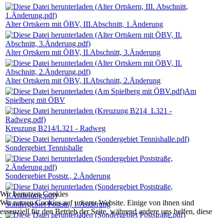
Alter Ortskern mit ÖBV, III.Abschnitt, 1.Änderung
Alter Ortskern mit ÖBV, II.Abschnitt, 3.Änderung
Alter Ortskern mit ÖBV, II.Abschnitt, 2.Änderung
Am
Spielberg mit ÖBV
Kreuzung B214/L321 - Radweg
Sondergebiet Tennishalle
Sondergebiet Poststr., 2.Änderung
Wir benutzen Cookies
Wir nutzen Cookies auf unserer Website. Einige von ihnen sind
Sondergebiet Poststr., 1.Änderung
essenziell für den Betrieb der Seite, während andere uns helfen, diese