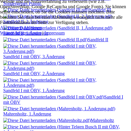
Website und die Nutzererfahrung zu verbessern (wie z.B.
Sondergebiet Poststr.
OpenStreetMap, Google ReCaptcha und Google Fonts). Sie können
Sandfeld III
selbst entscheiden, ob Sie die Cookies zulassen möchten. Bitte
beachten Sie, dass bei einer Ablehnung womöglich nicht mehr alle
Sandfeld II, 2.Änderung
Funktionalitäten der Seite zur Verfügung stehen.
Akzeptieren
Ablehnen
Weitere Informationen
|
Impressum
Sandfeld II, 1.Änderung
Sandfeld II
Sandfeld I mit ÖBV, 3.Änderung
Sandfeld I mit ÖBV, 2.Änderung
Sandfeld I mit ÖBV, 1.Änderung
Sandfeld I
mit ÖBV
Mahrenholtz, 1.Änderung
Mahrenholtz