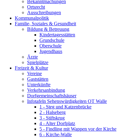
Bekanntmachungen
Ortsrecht
Ausschreibungen
Kommunalpolitik
Familie, Soziales & Gesundheit
Bildung & Betreuung
Kindertagesstätten
Grundschule
Oberschule
Jugendhaus
Ärzte
Spielplätze
Freizeit & Kultur
Vereine
Gaststätten
Unterkünfte
Verkehrsanbindung
Dorfgemeinschaftshäuser
Infotafeln Sehenswürdigkeiten OT Walle
1 - Steg und Katzenbrücke
2 - Halseberg
3 - Stiftskrug
4 - Alter Dorfplatz
5 - Findling mit Wappen vor der Kirche
6 - Kirche-Walle