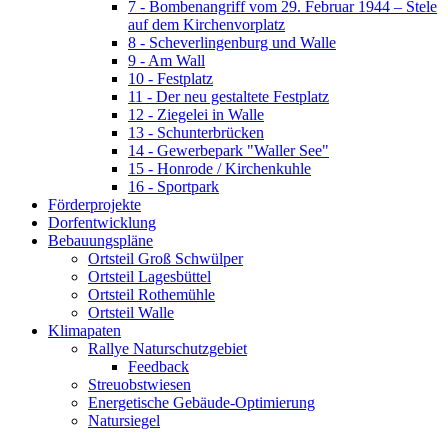
7 - Bombenangriff vom 29. Februar 1944 – Stele
auf dem Kirchenvorplatz
8 - Scheverlingenburg und Walle
9 - Am Wall
10 - Festplatz
11 - Der neu gestaltete Festplatz
12 - Ziegelei in Walle
13 - Schunterbrücken
14 - Gewerbepark "Waller See"
15 - Honrode / Kirchenkuhle
16 - Sportpark
Förderprojekte
Dorfentwicklung
Bebauungspläne
Ortsteil Groß Schwülper
Ortsteil Lagesbüttel
Ortsteil Rothemühle
Ortsteil Walle
Klimapaten
Rallye Naturschutzgebiet
Feedback
Streuobstwiesen
Energetische Gebäude-Optimierung
Natursiegel