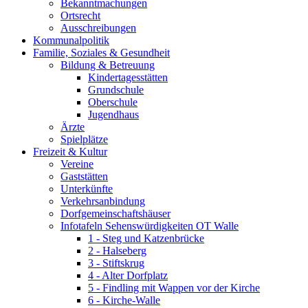
Bekanntmachungen
Ortsrecht
Ausschreibungen
Kommunalpolitik
Familie, Soziales & Gesundheit
Bildung & Betreuung
Kindertagesstätten
Grundschule
Oberschule
Jugendhaus
Ärzte
Spielplätze
Freizeit & Kultur
Vereine
Gaststätten
Unterkünfte
Verkehrsanbindung
Dorfgemeinschaftshäuser
Infotafeln Sehenswürdigkeiten OT Walle
1 - Steg und Katzenbrücke
2 - Halseberg
3 - Stiftskrug
4 - Alter Dorfplatz
5 - Findling mit Wappen vor der Kirche
6 - Kirche-Walle