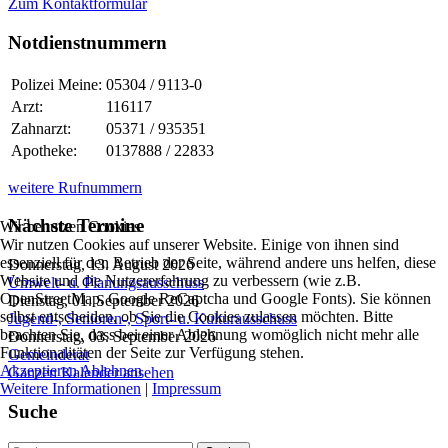
Zum Kontaktformular
Notdienstnummern
Polizei Meine:
05304 / 9113-0
Arzt:
116117
Zahnarzt:
05371 / 935351
Apotheke:
0137888 / 22833
weitere Rufnummern
Nächste Termine
Wir benutzen Cookies
Wir nutzen Cookies auf unserer Website. Einige von ihnen sind
essenziell für den Betrieb der Seite, während andere uns helfen, diese
Donnerstag, 13. August 2026
Website und die Nutzererfahrung zu verbessern (wie z.B.
Umwelt- u. Planungsausschuss
OpenStreetMap, Google ReCaptcha und Google Fonts). Sie können
Dienstag, 01. September 2026
selbst entscheiden, ob Sie die Cookies zulassen möchten. Bitte
Jugend-, Senioren-, Sport- u. Kulturausschuss
beachten Sie, dass bei einer Ablehnung womöglich nicht mehr alle
Donnerstag, 03. September 2026
Funktionalitäten der Seite zur Verfügung stehen.
Gemeinderat
Akzeptieren
Ablehnen
Ganzen Kalender ansehen
Weitere Informationen
|
Impressum
Suche