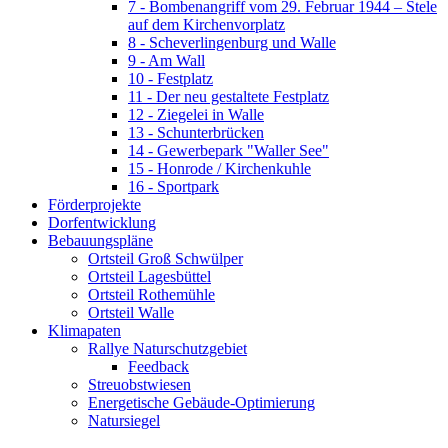
7 - Bombenangriff vom 29. Februar 1944 – Stele
auf dem Kirchenvorplatz
8 - Scheverlingenburg und Walle
9 - Am Wall
10 - Festplatz
11 - Der neu gestaltete Festplatz
12 - Ziegelei in Walle
13 - Schunterbrücken
14 - Gewerbepark "Waller See"
15 - Honrode / Kirchenkuhle
16 - Sportpark
Förderprojekte
Dorfentwicklung
Bebauungspläne
Ortsteil Groß Schwülper
Ortsteil Lagesbüttel
Ortsteil Rothemühle
Ortsteil Walle
Klimapaten
Rallye Naturschutzgebiet
Feedback
Streuobstwiesen
Energetische Gebäude-Optimierung
Natursiegel