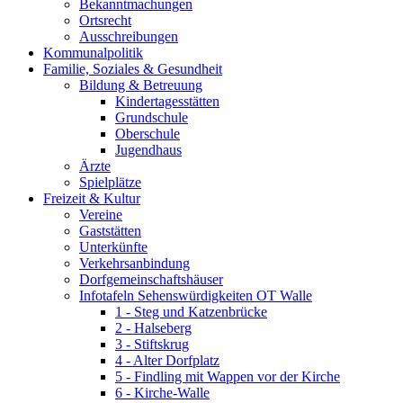
Bekanntmachungen
Ortsrecht
Ausschreibungen
Kommunalpolitik
Familie, Soziales & Gesundheit
Bildung & Betreuung
Kindertagesstätten
Grundschule
Oberschule
Jugendhaus
Ärzte
Spielplätze
Freizeit & Kultur
Vereine
Gaststätten
Unterkünfte
Verkehrsanbindung
Dorfgemeinschaftshäuser
Infotafeln Sehenswürdigkeiten OT Walle
1 - Steg und Katzenbrücke
2 - Halseberg
3 - Stiftskrug
4 - Alter Dorfplatz
5 - Findling mit Wappen vor der Kirche
6 - Kirche-Walle