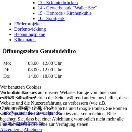
13 - Schunterbrücken
14 - Gewerbepark "Waller See"
15 - Honrode / Kirchenkuhle
16 - Sportpark
Förderprojekte
Dorfentwicklung
Bebauungspläne
Klimapaten
Öffnungszeiten Gemeindebüro
Mo:
08.00 - 12.00 Uhr
Di:
08.00 - 12.00 Uhr
Do:
14.00 - 18.00 Uhr
Wir benutzen Cookies
Wir nutzen Cookies auf unserer Website. Einige von ihnen sind
Schloßstr. 8a
essenziell für den Betrieb der Seite, während andere uns helfen, diese
38179 Schwülper
Website und die Nutzererfahrung zu verbessern (wie z.B.
Telefon: 05303 / 508 27 - 70
OpenStreetMap, Google ReCaptcha und Google Fonts). Sie können
info@gemeinde-schwuelper.de
selbst entscheiden, ob Sie die Cookies zulassen möchten. Bitte
beachten Sie, dass bei einer Ablehnung womöglich nicht mehr alle
Zum Kontaktformular
Funktionalitäten der Seite zur Verfügung stehen.
Akzeptieren
Ablehnen