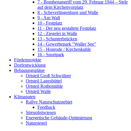
7 - Bombenangriff vom 29. Februar 1944 – Stele
auf dem Kirchenvorplatz
8 - Scheverlingenburg und Walle
9 - Am Wall
10 - Festplatz
11 - Der neu gestaltete Festplatz
12 - Ziegelei in Walle
13 - Schunterbrücken
14 - Gewerbepark "Waller See"
15 - Honrode / Kirchenkuhle
16 - Sportpark
Förderprojekte
Dorfentwicklung
Bebauungspläne
Ortsteil Groß Schwülper
Ortsteil Lagesbüttel
Ortsteil Rothemühle
Ortsteil Walle
Klimapaten
Rallye Naturschutzgebiet
Feedback
Streuobstwiesen
Energetische Gebäude-Optimierung
Natursiegel