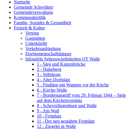
Startseite
Gemeinde Schwülper
Gemeindeverwaltung
Kommunalpolitik
Familie, Soziales & Gesundheit
Freizeit & Kultur
Vereine
Gaststätten
Unterkünfte
Verkehrsanbindung
Dorfgemeinschaftshäuser
Infotafeln Sehenswürdigkeiten OT Walle
1 - Steg und Katzenbrücke
2 - Halseberg
3 - Stiftskrug
4 - Alter Dorfplatz
5 - Findling mit Wappen vor der Kirche
6 - Kirche-Walle
7 - Bombenangriff vom 29. Februar 1944 – Stele
auf dem Kirchenvorplatz
8 - Scheverlingenburg und Walle
9 - Am Wall
10 - Festplatz
11 - Der neu gestaltete Festplatz
12 - Ziegelei in Walle