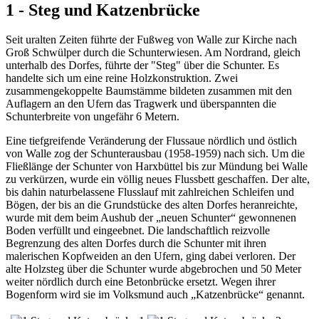
1 - Steg und Katzenbrücke
Seit uralten Zeiten führte der Fußweg von Walle zur Kirche nach
Groß Schwülper durch die Schunterwiesen. Am Nordrand, gleich
unterhalb des Dorfes, führte der "Steg" über die Schunter. Es
handelte sich um eine reine Holzkonstruktion. Zwei
zusammengekoppelte Baumstämme bildeten zusammen mit den
Auflagern an den Ufern das Tragwerk und überspannten die
Schunterbreite von ungefähr 6 Metern.
Eine tiefgreifende Veränderung der Flussaue nördlich und östlich
von Walle zog der Schunterausbau (1958-1959) nach sich. Um die
Fließlänge der Schunter von Harxbüttel bis zur Mündung bei Walle
zu verkürzen, wurde ein völlig neues Flussbett geschaffen. Der alte,
bis dahin naturbelassene Flusslauf mit zahlreichen Schleifen und
Bögen, der bis an die Grundstücke des alten Dorfes heranreichte,
wurde mit dem beim Aushub der „neuen Schunter“ gewonnenen
Boden verfüllt und eingeebnet. Die landschaftlich reizvolle
Begrenzung des alten Dorfes durch die Schunter mit ihren
malerischen Kopfweiden an den Ufern, ging dabei verloren. Der
alte Holzsteg über die Schunter wurde abgebrochen und 50 Meter
weiter nördlich durch eine Betonbrücke ersetzt. Wegen ihrer
Bogenform wird sie im Volksmund auch „Katzenbrücke“ genannt.