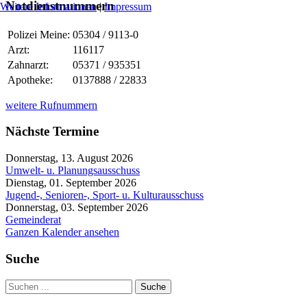
Notdienstnummern
Weitere Informationen
|
Impressum
Polizei Meine:
05304 / 9113-0
Arzt:
116117
Zahnarzt:
05371 / 935351
Apotheke:
0137888 / 22833
weitere Rufnummern
Nächste Termine
Donnerstag, 13. August 2026
Umwelt- u. Planungsausschuss
Dienstag, 01. September 2026
Jugend-, Senioren-, Sport- u. Kulturausschuss
Donnerstag, 03. September 2026
Gemeinderat
Ganzen Kalender ansehen
Suche
Suche