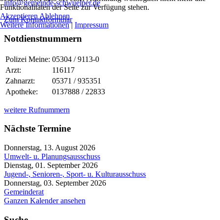
info@gemeinde-schwuelper.de
Funktionalitäten der Seite zur Verfügung stehen.
Akzeptieren
Ablehnen
Zum Kontaktformular
Weitere Informationen
|
Impressum
Notdienstnummern
Polizei Meine:
05304 / 9113-0
Arzt:
116117
Zahnarzt:
05371 / 935351
Apotheke:
0137888 / 22833
weitere Rufnummern
Nächste Termine
Donnerstag, 13. August 2026
Umwelt- u. Planungsausschuss
Dienstag, 01. September 2026
Jugend-, Senioren-, Sport- u. Kulturausschuss
Donnerstag, 03. September 2026
Gemeinderat
Ganzen Kalender ansehen
Suche