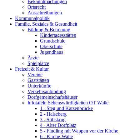
Bekanntmachungen
Ortsrecht
Ausschreibungen
Kommunalpolitik
Familie, Soziales & Gesundheit
Bildung & Betreuung
Kindertagesstätten
Grundschule
Oberschule
Jugendhaus
Ärzte
Spielplätze
Freizeit & Kultur
Vereine
Gaststätten
Unterkünfte
Verkehrsanbindung
Dorfgemeinschaftshäuser
Infotafeln Sehenswürdigkeiten OT Walle
1 - Steg und Katzenbrücke
2 - Halseberg
3 - Stiftskrug
4 - Alter Dorfplatz
5 - Findling mit Wappen vor der Kirche
6 - Kirche-Walle