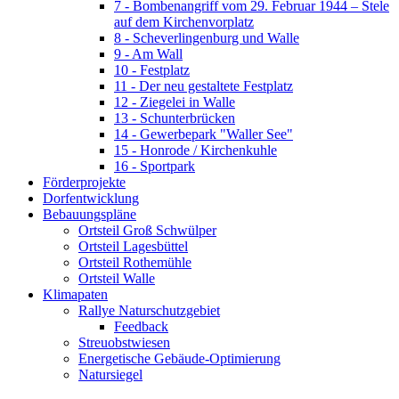
7 - Bombenangriff vom 29. Februar 1944 – Stele
auf dem Kirchenvorplatz
8 - Scheverlingenburg und Walle
9 - Am Wall
10 - Festplatz
11 - Der neu gestaltete Festplatz
12 - Ziegelei in Walle
13 - Schunterbrücken
14 - Gewerbepark "Waller See"
15 - Honrode / Kirchenkuhle
16 - Sportpark
Förderprojekte
Dorfentwicklung
Bebauungspläne
Ortsteil Groß Schwülper
Ortsteil Lagesbüttel
Ortsteil Rothemühle
Ortsteil Walle
Klimapaten
Rallye Naturschutzgebiet
Feedback
Streuobstwiesen
Energetische Gebäude-Optimierung
Natursiegel