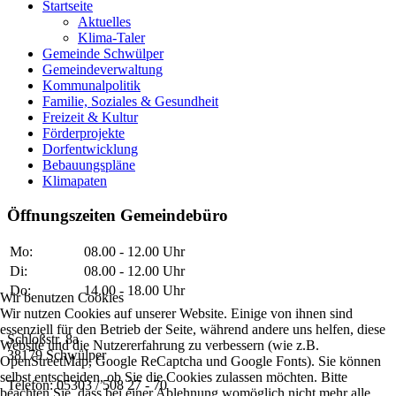
Startseite
Aktuelles
Klima-Taler
Gemeinde Schwülper
Gemeindeverwaltung
Kommunalpolitik
Familie, Soziales & Gesundheit
Freizeit & Kultur
Förderprojekte
Dorfentwicklung
Bebauungspläne
Klimapaten
Öffnungszeiten Gemeindebüro
Mo:
08.00 - 12.00 Uhr
Di:
08.00 - 12.00 Uhr
Do:
14.00 - 18.00 Uhr
Wir benutzen Cookies
Wir nutzen Cookies auf unserer Website. Einige von ihnen sind
essenziell für den Betrieb der Seite, während andere uns helfen, diese
Schloßstr. 8a
Website und die Nutzererfahrung zu verbessern (wie z.B.
38179 Schwülper
OpenStreetMap, Google ReCaptcha und Google Fonts). Sie können
selbst entscheiden, ob Sie die Cookies zulassen möchten. Bitte
Telefon: 05303 / 508 27 - 70
beachten Sie, dass bei einer Ablehnung womöglich nicht mehr alle