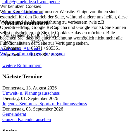
info@gemeinde-schwuelper.de
Wir benutzen Cookies
Wir nutzen Cookies auf unserer Website. Einige von ihnen sind
Zum Kontaktformular
essenziell für den Betrieb der Seite, während andere uns helfen, diese
Website und die Nutzererfahrung zu verbessern (wie z.B.
Notdienstnummern
OpenStreetMap, Google ReCaptcha und Google Fonts). Sie können
selbst entscheiden, ob Sie die Cookies zulassen möchten. Bitte
Polizei Meine:
05304 / 9113-0
beachten Sie, dass bei einer Ablehnung womöglich nicht mehr alle
Arzt:
116117
Funktionalitäten der Seite zur Verfügung stehen.
Zahnarzt:
05371 / 935351
Akzeptieren
Ablehnen
Weitere Informationen
|
Impressum
Apotheke:
0137888 / 22833
weitere Rufnummern
Nächste Termine
Donnerstag, 13. August 2026
Umwelt- u. Planungsausschuss
Dienstag, 01. September 2026
Jugend-, Senioren-, Sport- u. Kulturausschuss
Donnerstag, 03. September 2026
Gemeinderat
Ganzen Kalender ansehen
Suche