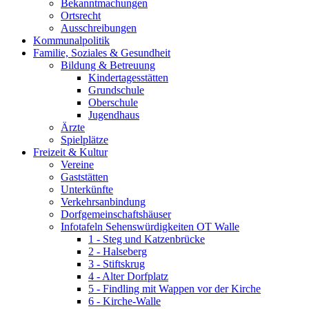
Bekanntmachungen
Ortsrecht
Ausschreibungen
Kommunalpolitik
Familie, Soziales & Gesundheit
Bildung & Betreuung
Kindertagesstätten
Grundschule
Oberschule
Jugendhaus
Ärzte
Spielplätze
Freizeit & Kultur
Vereine
Gaststätten
Unterkünfte
Verkehrsanbindung
Dorfgemeinschaftshäuser
Infotafeln Sehenswürdigkeiten OT Walle
1 - Steg und Katzenbrücke
2 - Halseberg
3 - Stiftskrug
4 - Alter Dorfplatz
5 - Findling mit Wappen vor der Kirche
6 - Kirche-Walle