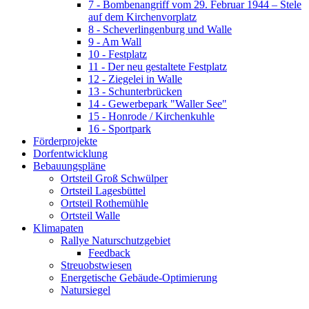
7 - Bombenangriff vom 29. Februar 1944 – Stele
auf dem Kirchenvorplatz
8 - Scheverlingenburg und Walle
9 - Am Wall
10 - Festplatz
11 - Der neu gestaltete Festplatz
12 - Ziegelei in Walle
13 - Schunterbrücken
14 - Gewerbepark "Waller See"
15 - Honrode / Kirchenkuhle
16 - Sportpark
Förderprojekte
Dorfentwicklung
Bebauungspläne
Ortsteil Groß Schwülper
Ortsteil Lagesbüttel
Ortsteil Rothemühle
Ortsteil Walle
Klimapaten
Rallye Naturschutzgebiet
Feedback
Streuobstwiesen
Energetische Gebäude-Optimierung
Natursiegel