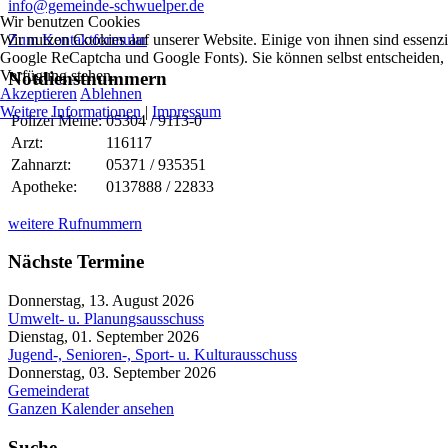
info@gemeinde-schwuelper.de
Wir benutzen Cookies
Wir nutzen Cookies auf unserer Website. Einige von ihnen sind essenzi
Zum Kontaktformular
Google ReCaptcha und Google Fonts). Sie können selbst entscheiden, o
Verfügung stehen.
Notdienstnummern
Akzeptieren
Ablehnen
Weitere Informationen
|
Impressum
Polizei Meine:
05304 / 9113-0
Arzt:
116117
Zahnarzt:
05371 / 935351
Apotheke:
0137888 / 22833
weitere Rufnummern
Nächste Termine
Donnerstag, 13. August 2026
Umwelt- u. Planungsausschuss
Dienstag, 01. September 2026
Jugend-, Senioren-, Sport- u. Kulturausschuss
Donnerstag, 03. September 2026
Gemeinderat
Ganzen Kalender ansehen
Suche