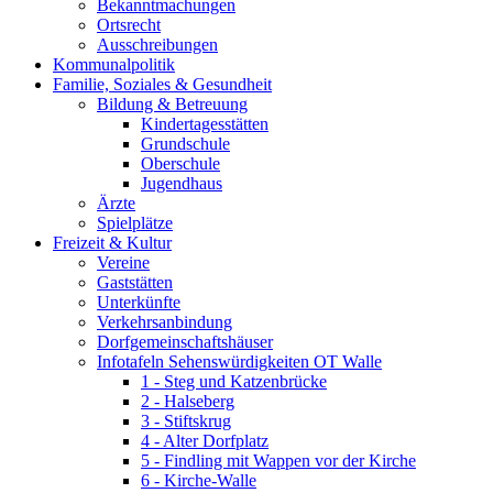
Bekanntmachungen
Ortsrecht
Ausschreibungen
Kommunalpolitik
Familie, Soziales & Gesundheit
Bildung & Betreuung
Kindertagesstätten
Grundschule
Oberschule
Jugendhaus
Ärzte
Spielplätze
Freizeit & Kultur
Vereine
Gaststätten
Unterkünfte
Verkehrsanbindung
Dorfgemeinschaftshäuser
Infotafeln Sehenswürdigkeiten OT Walle
1 - Steg und Katzenbrücke
2 - Halseberg
3 - Stiftskrug
4 - Alter Dorfplatz
5 - Findling mit Wappen vor der Kirche
6 - Kirche-Walle