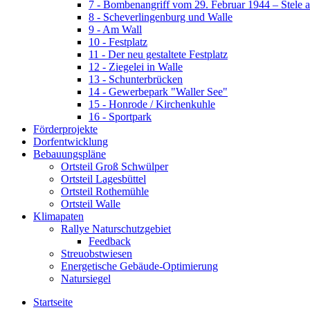
7 - Bombenangriff vom 29. Februar 1944 – Stele 
8 - Scheverlingenburg und Walle
9 - Am Wall
10 - Festplatz
11 - Der neu gestaltete Festplatz
12 - Ziegelei in Walle
13 - Schunterbrücken
14 - Gewerbepark "Waller See"
15 - Honrode / Kirchenkuhle
16 - Sportpark
Förderprojekte
Dorfentwicklung
Bebauungspläne
Ortsteil Groß Schwülper
Ortsteil Lagesbüttel
Ortsteil Rothemühle
Ortsteil Walle
Klimapaten
Rallye Naturschutzgebiet
Feedback
Streuobstwiesen
Energetische Gebäude-Optimierung
Natursiegel
Startseite