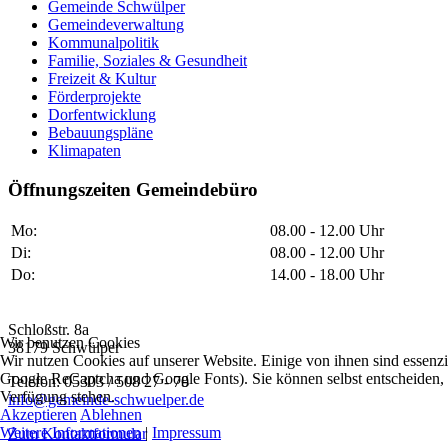
Gemeinde Schwülper
Gemeindeverwaltung
Kommunalpolitik
Familie, Soziales & Gesundheit
Freizeit & Kultur
Förderprojekte
Dorfentwicklung
Bebauungspläne
Klimapaten
Öffnungszeiten Gemeindebüro
Mo:
08.00 - 12.00 Uhr
Di:
08.00 - 12.00 Uhr
Do:
14.00 - 18.00 Uhr
Schloßstr. 8a
Wir benutzen Cookies
38179 Schwülper
Wir nutzen Cookies auf unserer Website. Einige von ihnen sind essenzi
Google ReCaptcha und Google Fonts). Sie können selbst entscheiden, o
Telefon: 05303 / 508 27 - 70
Verfügung stehen.
info@gemeinde-schwuelper.de
Akzeptieren
Ablehnen
Weitere Informationen
|
Impressum
Zum Kontaktformular