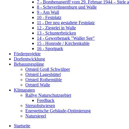
7 - Bombenangriff vom 29. Februar 1944 – Stele 
8 - Scheverlingenburg und Walle
9 - Am Wall
10 - Festplatz
11 - Der neu gestaltete Festplatz
12 - Ziegelei in Walle
13 - Schunterbrücken
14 - Gewerbepark "Waller See"
15 - Honrode / Kirchenkuhle
16 - Sportpark
Förderprojekte
Dorfentwicklung
Bebauungspläne
Ortsteil Groß Schwülper
Ortsteil Lagesbüttel
Ortsteil Rothemühle
Ortsteil Walle
Klimapaten
Rallye Naturschutzgebiet
Feedback
Streuobstwiesen
Energetische Gebäude-Optimierung
Natursiegel
Startseite