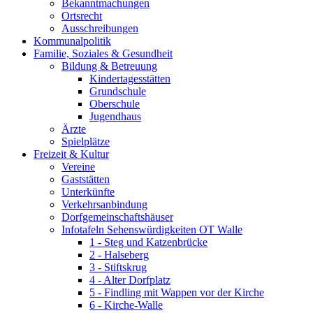
Bekanntmachungen
Ortsrecht
Ausschreibungen
Kommunalpolitik
Familie, Soziales & Gesundheit
Bildung & Betreuung
Kindertagesstätten
Grundschule
Oberschule
Jugendhaus
Ärzte
Spielplätze
Freizeit & Kultur
Vereine
Gaststätten
Unterkünfte
Verkehrsanbindung
Dorfgemeinschaftshäuser
Infotafeln Sehenswürdigkeiten OT Walle
1 - Steg und Katzenbrücke
2 - Halseberg
3 - Stiftskrug
4 - Alter Dorfplatz
5 - Findling mit Wappen vor der Kirche
6 - Kirche-Walle